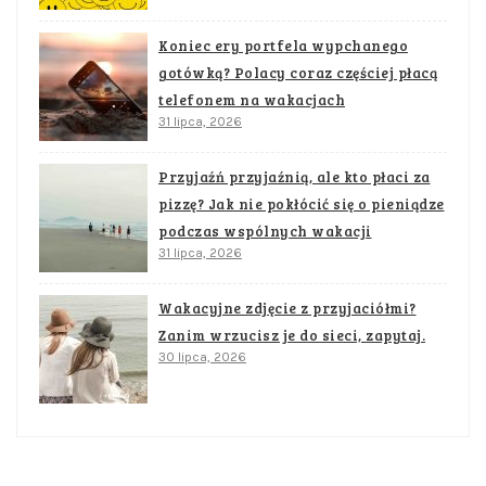
Koniec ery portfela wypchanego
gotówką? Polacy coraz częściej płacą
telefonem na wakacjach
31 lipca, 2026
Przyjaźń przyjaźnią, ale kto płaci za
pizzę? Jak nie pokłócić się o pieniądze
podczas wspólnych wakacji
31 lipca, 2026
Wakacyjne zdjęcie z przyjaciółmi?
Zanim wrzucisz je do sieci, zapytaj.
30 lipca, 2026