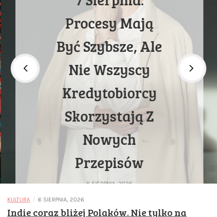
Procesy Mają
Być Szybsze, Ale
Nie Wszyscy
Kredytobiorcy
Skorzystają Z
Nowych
Przepisów
6 SIERPNIA, 2026
/
KULTURA
6 SIERPNIA, 2026
Indie coraz bliżej Polaków. Nie tylko na
CONTINUE READING