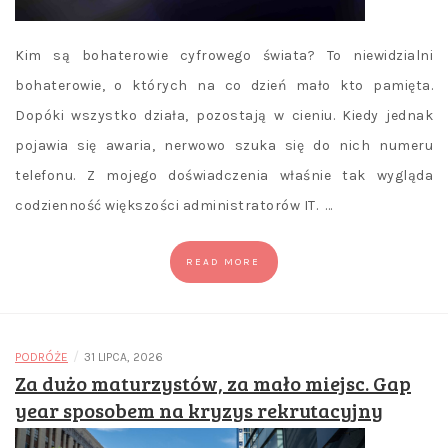
Kim są bohaterowie cyfrowego świata? To niewidzialni
bohaterowie, o których na co dzień mało kto pamięta.
Dopóki wszystko działa, pozostają w cieniu. Kiedy jednak
pojawia się awaria, nerwowo szuka się do nich numeru
telefonu. Z mojego doświadczenia właśnie tak wygląda
codzienność większości administratorów IT. …
READ MORE
/
PODRÓŻE
31 LIPCA, 2026
Za dużo maturzystów, za mało miejsc. Gap
year sposobem na kryzys rekrutacyjny