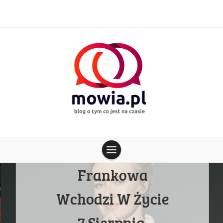
Skip
to
content
WIADOMOŚCI
blog o tym co jest na czasie
mowia.pl
Nowa Ustawa
Frankowa
Wchodzi W Życie
7 Sierpnia.