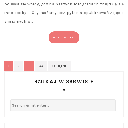
pojawia się wtedy, gdy na naszych fotografiach znajdują się
inne osoby. Czy możemy bez pytania opublikować zdjęcie
znajomych w…
READ MORE
Stronicowanie
1
…
2
144
NASTĘPNE
wpisów
SZUKAJ W SERWISIE