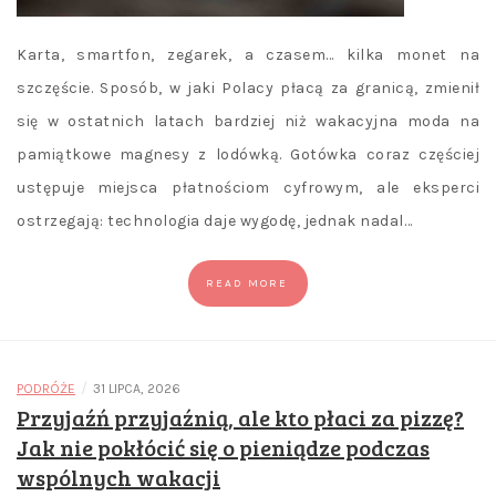
Karta, smartfon, zegarek, a czasem… kilka monet na
szczęście. Sposób, w jaki Polacy płacą za granicą, zmienił
się w ostatnich latach bardziej niż wakacyjna moda na
pamiątkowe magnesy z lodówką. Gotówka coraz częściej
ustępuje miejsca płatnościom cyfrowym, ale eksperci
ostrzegają: technologia daje wygodę, jednak nadal…
READ MORE
/
PODRÓŻE
31 LIPCA, 2026
Przyjaźń przyjaźnią, ale kto płaci za pizzę?
Jak nie pokłócić się o pieniądze podczas
wspólnych wakacji