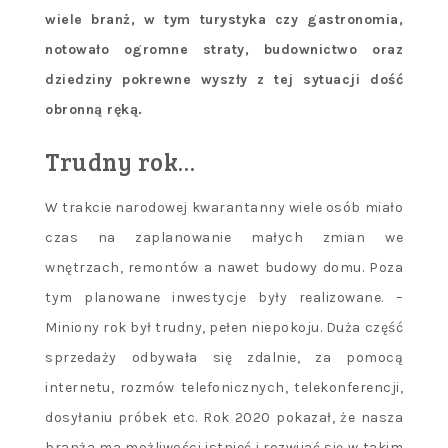
wiele branż, w tym turystyka czy gastronomia,
notowało ogromne straty, budownictwo oraz
dziedziny pokrewne wyszły z tej sytuacji dość
obronną ręką.
Trudny rok…
W trakcie narodowej kwarantanny wiele osób miało
czas na zaplanowanie małych zmian we
wnętrzach, remontów a nawet budowy domu. Poza
tym planowane inwestycje były realizowane. –
Miniony rok był trudny, pełen niepokoju. Duża część
sprzedaży odbywała się zdalnie, za pomocą
internetu, rozmów telefonicznych, telekonferencji,
dosyłaniu próbek etc. Rok 2020 pokazał, że nasza
branża ma możliwości istnieć i rozwijać się w takim