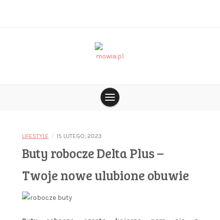
Skip
to
content
blog o tym co jest na czasie
mowia.pl
/
LIFESTYLE
15 LUTEGO, 2023
Buty robocze Delta Plus –
Twoje nowe ulubione obuwie