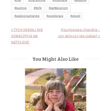
chef
fine dinning
inspiracja
jedzenie
kuchnia
NUTA
perfekcjonizm
wiedza kucharska
współpraca
zespół
Nawigacja
< TYCH SERIALI NIE
Pourlopowa chandra –
ZOBACZYCIE NA
czy dotyczy też ciebie? >
wpisu
NETFLIXIE!
You Might Also Like