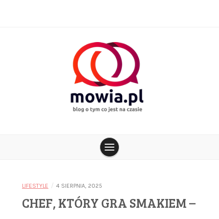
Skip
to
content
blog o tym co jest na czasie
mowia.pl
/
LIFESTYLE
4 SIERPNIA, 2025
CHEF, KTÓRY GRA SMAKIEM –