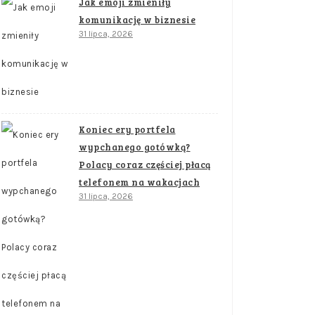
Jak emoji zmieniły
komunikację w biznesie
31 lipca, 2026
Koniec ery portfela
wypchanego gotówką?
Polacy coraz częściej płacą
telefonem na wakacjach
31 lipca, 2026