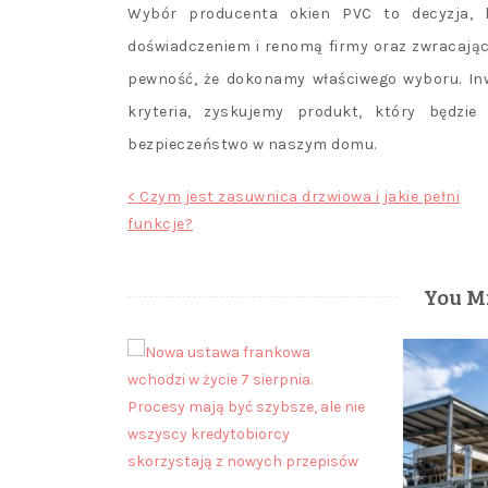
Wybór producenta okien PVC to decyzja, k
doświadczeniem i renomą firmy oraz zwracają
pewność, że dokonamy właściwego wyboru. Inw
kryteria, zyskujemy produkt, który będzie
bezpieczeństwo w naszym domu.
Nawigacja
< Czym jest zasuwnica drzwiowa i jakie pełni
funkcje?
wpisu
You Mi