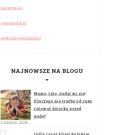
parental.pl
mamablog.pl
piekniebyckobieta.pl
NAJNOWSZE NA BLOGU
Mamo, tato, nudzi mi się!
Dlaczego nie trzeba od razu
ratować dziecka przed
nudą?
7 sierpnia, 2026
Indie coraz bliżej Polaków.