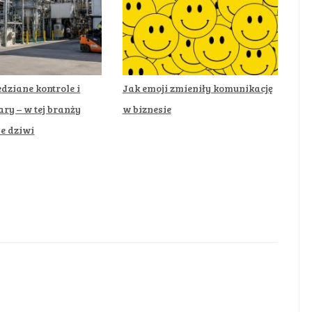
dziane kontrole i
Jak emoji zmieniły komunikację
ary – w tej branży
w biznesie
ie dziwi