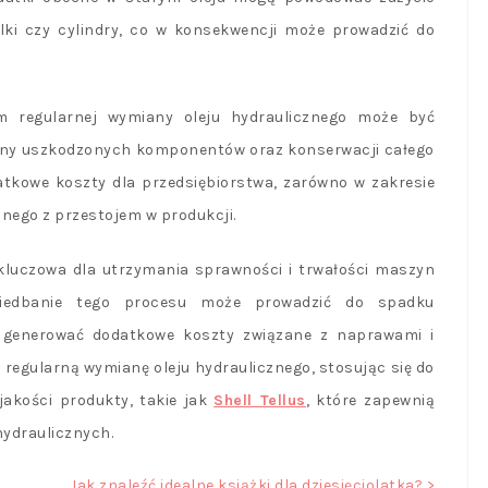
lki czy cylindry, co w konsekwencji może prowadzić do
 regularnej wymiany oleju hydraulicznego może być
any uszkodzonych komponentów oraz konserwacji całego
kowe koszty dla przedsiębiorstwa, zarówno w zakresie
anego z przestojem w produkcji.
 kluczowa dla utrzymania sprawności i trwałości maszyn
aniedbanie tego procesu może prowadzić do spadku
z generować dodatkowe koszty związane z naprawami i
 regularną wymianę oleju hydraulicznego, stosując się do
jakości produkty, takie jak
Shell Tellus
, które zapewnią
ydraulicznych.
Jak znaleźć idealne książki dla dziesięciolatka? >