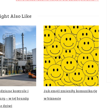
ght Also Like
dziane kontrole i
Jak emoji zmieniły komunikację
ary – w tej branży
w biznesie
ie dziwi