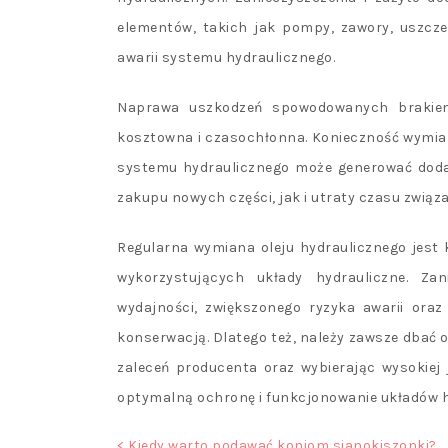
elementów, takich jak pompy, zawory, uszcze
awarii systemu hydraulicznego.
Naprawa uszkodzeń spowodowanych brakiem
kosztowna i czasochłonna. Konieczność wymi
systemu hydraulicznego może generować dodat
zakupu nowych części, jak i utraty czasu związ
Regularna wymiana oleju hydraulicznego jest
wykorzystujących układy hydrauliczne. Z
wydajności, zwiększonego ryzyka awarii ora
konserwacją. Dlatego też, należy zawsze dbać o
zaleceń producenta oraz wybierając wysokiej 
optymalną ochronę i funkcjonowanie układów h
< Kiedy warto podawać koniom sianokiszonki?