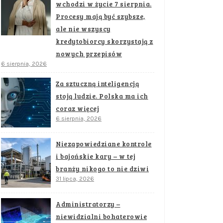
wchodzi w życie 7 sierpnia.
Procesy mają być szybsze,
ale nie wszyscy
kredytobiorcy skorzystają z
nowych przepisów
6 sierpnia, 2026
Za sztuczną inteligencją
stoją ludzie. Polska ma ich
coraz więcej
6 sierpnia, 2026
Niezapowiedziane kontrole
i bajońskie kary – w tej
branży nikogo to nie dziwi
31 lipca, 2026
Administratorzy –
niewidzialni bohaterowie