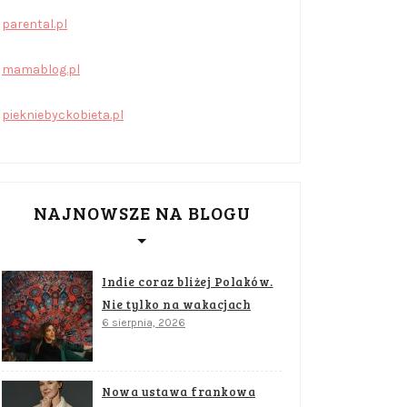
parental.pl
mamablog.pl
piekniebyckobieta.pl
NAJNOWSZE NA BLOGU
Indie coraz bliżej Polaków.
Nie tylko na wakacjach
6 sierpnia, 2026
Nowa ustawa frankowa