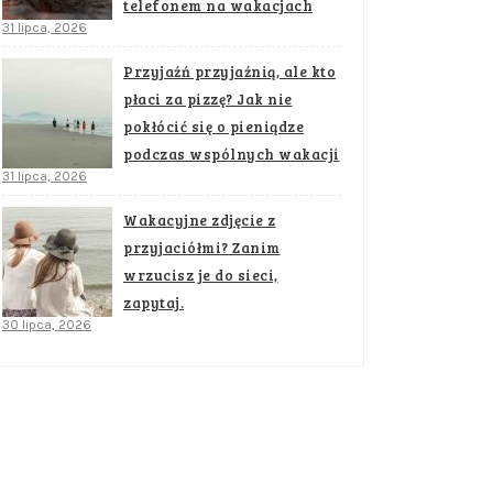
telefonem na wakacjach
31 lipca, 2026
Przyjaźń przyjaźnią, ale kto
płaci za pizzę? Jak nie
pokłócić się o pieniądze
podczas wspólnych wakacji
31 lipca, 2026
Wakacyjne zdjęcie z
przyjaciółmi? Zanim
wrzucisz je do sieci,
zapytaj.
30 lipca, 2026