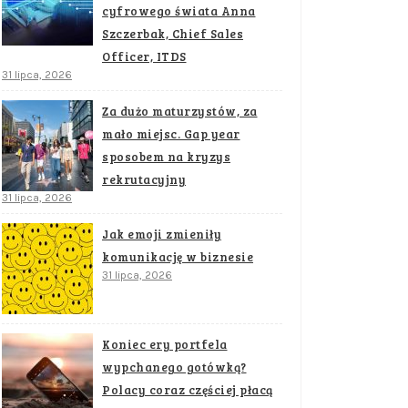
cyfrowego świata Anna
Szczerbak, Chief Sales
Officer, ITDS
31 lipca, 2026
Za dużo maturzystów, za
mało miejsc. Gap year
sposobem na kryzys
rekrutacyjny
31 lipca, 2026
Jak emoji zmieniły
komunikację w biznesie
31 lipca, 2026
Koniec ery portfela
wypchanego gotówką?
Polacy coraz częściej płacą