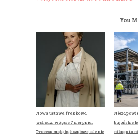
Nawigacja
wpisu
You Mi
Nowa ustawa frankowa
Niezapowie
wchodzi w życie 7 sierpnia.
bajońskie k
Procesy mają być szybsze, ale nie
nikogo to n