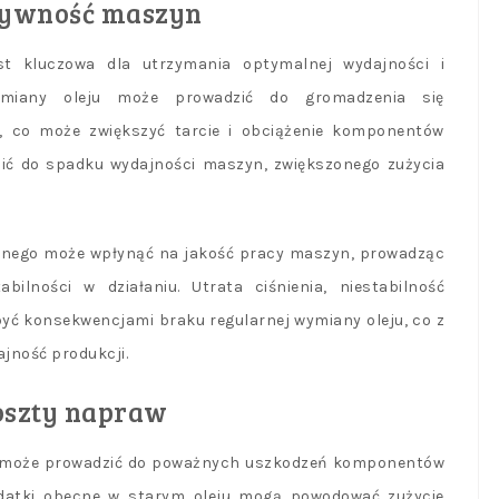
tywność maszyn
st kluczowa dla utrzymania optymalnej wydajności i
ymiany oleju może prowadzić do gromadzenia się
, co może zwiększyć tarcie i obciążenie komponentów
zić do spadku wydajności maszyn, zwiększonego zużycia
cznego może wpłynąć na jakość pracy maszyn, prowadząc
ilności w działaniu. Utrata ciśnienia, niestabilność
yć konsekwencjami braku regularnej wymiany oleju, co z
jność produkcji.
koszty napraw
go może prowadzić do poważnych uszkodzeń komponentów
dodatki obecne w starym oleju mogą powodować zużycie