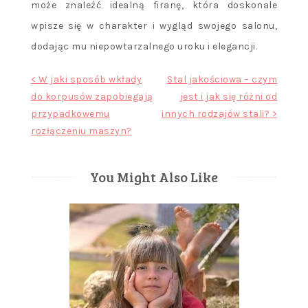
może znaleźć idealną firanę, która doskonale
wpisze się w charakter i wygląd swojego salonu,
dodając mu niepowtarzalnego uroku i elegancji.
Nawigacja
< W jaki sposób wkłady
Stal jakościowa – czym
do korpusów zapobiegają
jest i jak się różni od
wpisu
przypadkowemu
innych rodzajów stali? >
rozłączeniu maszyn?
You Might Also Like