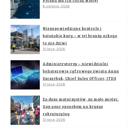
Polska ma ich coraz więcej
6 sierpnia, 2026
Niezapowiedziane kontrole i
bajońskie kary – w tej branży nikogo
to nie dziwi
31 lipca, 2026
Administratorzy – niewidzialni
bohaterowie cyfrowego świata Anna
Szczerbak, Chief Sales Officer, ITDS
31 lipca, 2026
Za dużo maturzystów, za mało miejsc.
Gap year sposobem na kryzys
rekrutacyjny
31 lipca, 2026