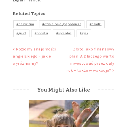
Legal Finance.
Related Topics
darowizna
działalność gospodarcza
działki
grunt
podatki
sprzedaż
zysk
Nawigacja
< Poziomy znajomości
Złoto jako finansowy
angielskiego – jakie
plan B. Dlaczego warto
wpisu
wyróżniamy?
inwestować przez cały
rok – także w wakacje? >
You Might Also Like