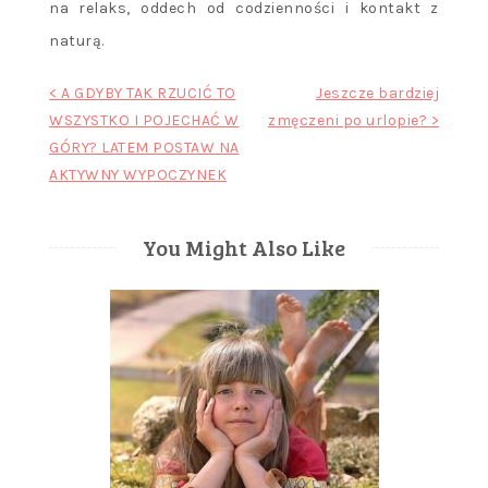
na relaks, oddech od codzienności i kontakt z
naturą.
Nawigacja
< A GDYBY TAK RZUCIĆ TO
Jeszcze bardziej
WSZYSTKO I POJECHAĆ W
zmęczeni po urlopie? >
wpisu
GÓRY? LATEM POSTAW NA
AKTYWNY WYPOCZYNEK
You Might Also Like