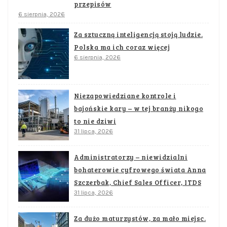
przepisów
6 sierpnia, 2026
Za sztuczną inteligencją stoją ludzie.
Polska ma ich coraz więcej
6 sierpnia, 2026
Niezapowiedziane kontrole i
bajońskie kary – w tej branży nikogo
to nie dziwi
31 lipca, 2026
Administratorzy – niewidzialni
bohaterowie cyfrowego świata Anna
Szczerbak, Chief Sales Officer, ITDS
31 lipca, 2026
Za dużo maturzystów, za mało miejsc.