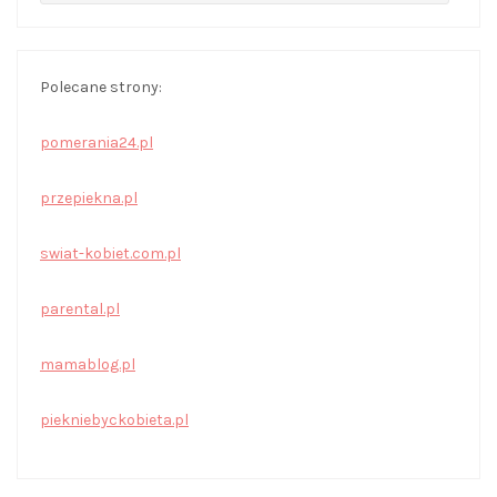
Polecane strony:
pomerania24.pl
przepiekna.pl
swiat-kobiet.com.pl
parental.pl
mamablog.pl
piekniebyckobieta.pl