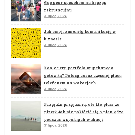
Gap year sposobem na kryzys
rekrutacyjny
31 lipca, 2026
Jak emoji zmieniły komunikację w
biznesie
31 lipca, 2026
Koniec ery portfela wypchanego
gotówką? Polacy coraz częściej płacą
telefonem na wakacjach
31 lipca, 2026
Przyjaźń przyjaźnią, ale kto płaci za
pizzę? Jak nie pokłócić się o pieniądze
podczas wspólnych wakacji
31 lipca, 2026