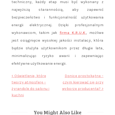
techniczny, każdy etap musi być wykonany z
najwyższą starannością, aby zapewnić
bezpieczeństwo i funkcjonalność użytkowania
energii elektrycznej. Dzięki profesjonalnym
wykonawcom, takim jak
firma K.R.U.K
.
, możliwe
jest osiągnięcie wysokiej jakości instalacji, która
będzie służyła użytkownikom przez długie lata,
minimalizując ryzyko awarii i zapewniając
efektywne użytkowanie energii.
Nawigacja
< Oświetlenie, które
Donice prostokątne –
tworzy atmosferę –
czym kierować się przy
wpisu
żyrandole do salonu i
wyborze producenta? >
kuchni
You Might Also Like