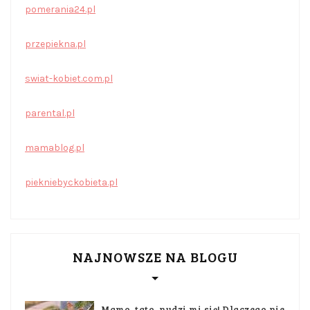
pomerania24.pl
przepiekna.pl
swiat-kobiet.com.pl
parental.pl
mamablog.pl
piekniebyckobieta.pl
NAJNOWSZE NA BLOGU
Mamo, tato, nudzi mi się! Dlaczego nie