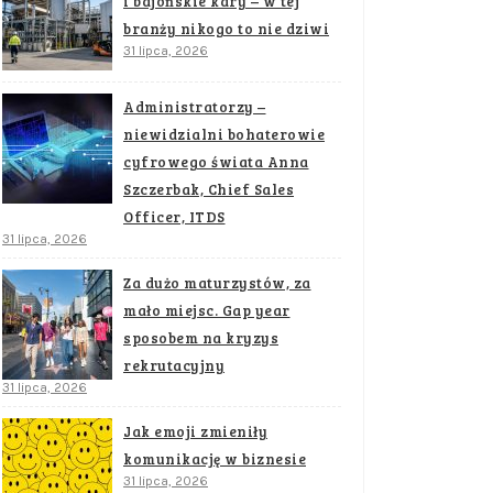
i bajońskie kary – w tej
branży nikogo to nie dziwi
31 lipca, 2026
Administratorzy –
niewidzialni bohaterowie
cyfrowego świata Anna
Szczerbak, Chief Sales
Officer, ITDS
31 lipca, 2026
Za dużo maturzystów, za
mało miejsc. Gap year
sposobem na kryzys
rekrutacyjny
31 lipca, 2026
Jak emoji zmieniły
komunikację w biznesie
31 lipca, 2026