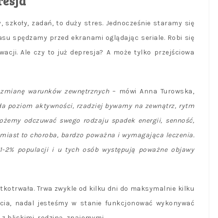
resja
 szkoły, zadań, to duży stres. Jednocześnie staramy się
zasu spędzamy przed ekranami oglądając seriale. Robi się
acji. Ale czy to już depresja? A może tylko przejściowa
a zmianę warunków zewnętrznych
– mówi Anna Turowska,
a poziom aktywności, rzadziej bywamy na zewnątrz, rytm
możemy odczuwać swego rodzaju spadek energii, senność,
tomiast to choroba, bardzo poważna i wymagająca leczenia.
 1-2% populacji i u tych osób występują poważne objawy
tkotrwała. Trwa zwykle od kilku dni do maksymalnie kilku
cia, nadal jesteśmy w stanie funkcjonować wykonywać
 z bliskimi, rodziną, znajomymi.