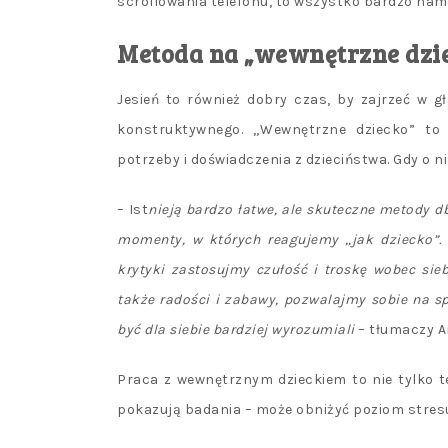
scrollowania telefonu, to wszystko bardzo na
Metoda na „wewnętrzne dzi
Jesień to również dobry czas, by zajrzeć w 
konstruktywnego. „Wewnętrzne dziecko” to 
potrzeby i doświadczenia z dzieciństwa. Gdy o n
– Ist
nieją bardzo łatwe, ale skuteczne metody 
momenty, w których reagujemy „jak dziecko”.
krytyki zastosujmy czułość i troskę wobec sieb
także radości i zabawy, pozwalajmy sobie na sp
być dla siebie bardziej wyrozumiali
– tłumaczy A
Praca z wewnętrznym dzieckiem to nie tylko t
pokazują badania – może obniżyć poziom stresu 