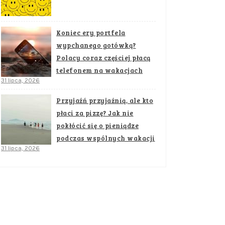
Koniec ery portfela
wypchanego gotówką?
Polacy coraz częściej płacą
telefonem na wakacjach
31 lipca, 2026
Przyjaźń przyjaźnią, ale kto
płaci za pizzę? Jak nie
pokłócić się o pieniądze
podczas wspólnych wakacji
31 lipca, 2026