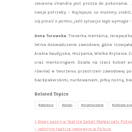
Jesienna chandra jest prosta do pokonania.
swoje potrzeby. –
Najlepsze, co możemy zrobić,
się prosić o pomoc, jeśli sytuacja tego wymaga
–
Anna Turowska
: Trenerka mentalna, terapeutka
letnie doświadczenie zawodowe, gdzie rozwijała
Arabia Saudyjska, Hiszpania, Wielka Brytania. 
oraz mentoringiem. Działa na rzecz kobiet w
również w tworzeniu przestrzeni zawodowej po
backpakerskimi, nurkowaniem, piłką nożną, bi
Related Topics
depresja
jesień
przemęczenie
zdrowie psy
Nawigacja
< Nowy sezon w Teatrze Sabat Małgorzaty Potoc
– jedynym teatrze rewiowym w Polsce