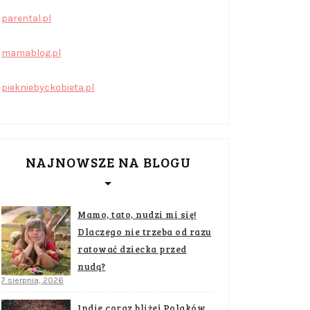
parental.pl
mamablog.pl
piekniebyckobieta.pl
NAJNOWSZE NA BLOGU
Mamo, tato, nudzi mi się!
Dlaczego nie trzeba od razu
ratować dziecka przed
nudą?
7 sierpnia, 2026
Indie coraz bliżej Polaków.