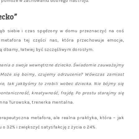
m pomoże w zachowaniu dobrego nastroju.
ecko”
głąb siebie i czas spędzony w domu przeznaczyć na coś
metafora tej części nas, która przechowuje emocje,
ią dbamy, łatwiej być szczęśliwym dorosłym.
dbania o swoje wewnętrzne dziecko. Świadomie zauważajmy
 Może się boimy, czujemy odrzucenie? Wówczas zamiast
ie, tak jakbyśmy to zrobili wobec dziecka. Nie bójmy się
ontaniczność, kreatywność, frajdę. Po prostu starajmy się
nna Turowska, trenerka mentalna.
erapeutyczna metafora, ale realna praktyka, która – jak
o 32% i zwiększyć satysfakcję z życia o 24%.