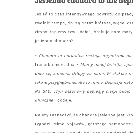
Jesienna chandra to nie dep
Jesień to czas intensywnego powrotu do pracy,
zwolnić tempo, dni są coraz krótsze, więcej c
zimno, łapiemy tzw. „doła”, brakuje nam motyw
jesienna chandra?
–
Chandra to naturalna reakcja organizmu n
trenerka mentalna. –
Mamy mniej światła, spad
dnia się zmienia. Urlopy za nami. W efekcie 
lekkie przygnębienie. Ale to minie. Depresja na
Na SAD, czyli sezonową depresję cierpi około
kliniczne
– dodaje.
Należy zaznaczyć, że chandra jesienna jest kró
tygodni. Mimo objawów, gorszego samopoczu
swoje obowiązki, chodzić do pracy, spotykać się