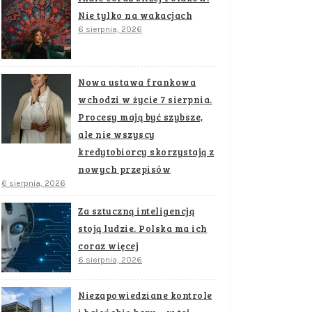
Nie tylko na wakacjach
6 sierpnia, 2026
Nowa ustawa frankowa
wchodzi w życie 7 sierpnia.
Procesy mają być szybsze,
ale nie wszyscy
kredytobiorcy skorzystają z
nowych przepisów
6 sierpnia, 2026
Za sztuczną inteligencją
stoją ludzie. Polska ma ich
coraz więcej
6 sierpnia, 2026
Niezapowiedziane kontrole