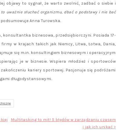
Jej objawy to sygnał, że warto zwolnić, zadbać o siebie i
 to uważnie słuchać organizmu, dbać o podstawy i nie bać
 podsumowuje Anna Turowska.
, konsultantka biznesowa, przedsiębiorczyni. Posiada 17-
 firmy w krajach takich jak Niemcy, Litwa, Łotwa, Dania,
Zajmuje się m.in. konsultingiem biznesowym i operacyjnym
spierając je w biznesie. Wspiera młodzież i sportowców
 zakończeniu kariery sportowej. Pasjonuje się podróżami
egami długodystansowymi.
chiczne
kiej
Multitasking to mit! 5 błędów w zarządzaniu czasem
i jak ich unikać >