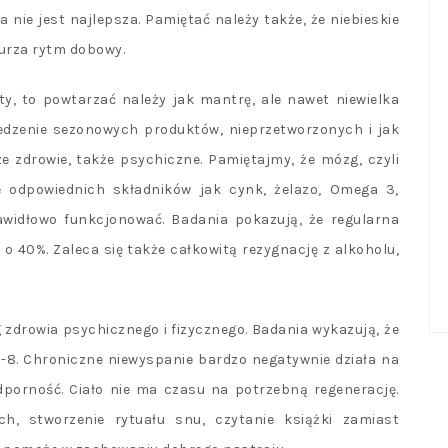
nie jest najlepsza. Pamiętać należy także, że niebieskie
burza rytm dobowy.
ty, to powtarzać należy jak mantrę, ale nawet niewielka
jedzenie sezonowych produktów, nieprzetworzonych i jak
e zdrowie, także psychiczne. Pamiętajmy, że mózg, czyli
 odpowiednich składników jak cynk, żelazo, Omega 3,
awidłowo funkcjonować. Badania pokazują, że regularna
o 40%. Zaleca się także całkowitą rezygnację z alkoholu,
 zdrowia psychicznego i fizycznego. Badania wykazują, że
7-8. Chroniczne niewyspanie bardzo negatywnie działa na
dporność. Ciało nie ma czasu na potrzebną regenerację.
h, stworzenie rytuału snu, czytanie książki zamiast