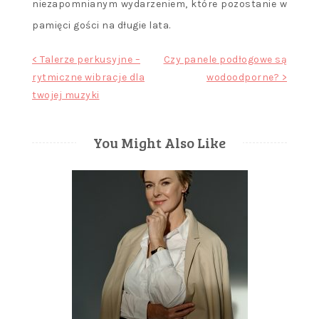
niezapomnianym wydarzeniem, które pozostanie w
pamięci gości na długie lata.
Nawigacja
< Talerze perkusyjne –
Czy panele podłogowe są
rytmiczne wibracje dla
wodoodporne? >
wpisu
twojej muzyki
You Might Also Like