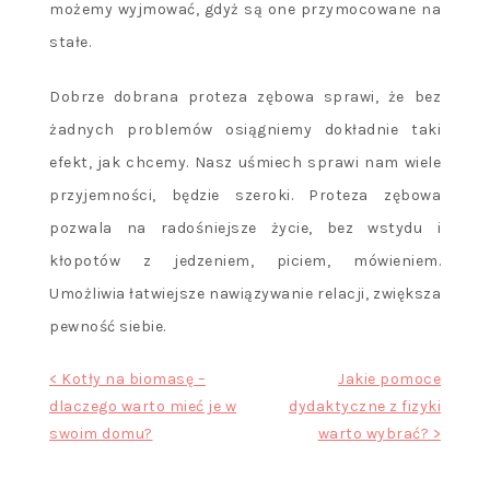
możemy wyjmować, gdyż są one przymocowane na
stałe.
Dobrze dobrana proteza zębowa sprawi, że bez
żadnych problemów osiągniemy dokładnie taki
efekt, jak chcemy. Nasz uśmiech sprawi nam wiele
przyjemności, będzie szeroki. Proteza zębowa
pozwala na radośniejsze życie, bez wstydu i
kłopotów z jedzeniem, piciem, mówieniem.
Umożliwia łatwiejsze nawiązywanie relacji, zwiększa
pewność siebie.
Nawigacja
< Kotły na biomasę –
Jakie pomoce
dlaczego warto mieć je w
dydaktyczne z fizyki
wpisu
swoim domu?
warto wybrać? >