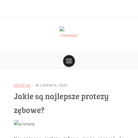
Skip
to
content
blog o tym co jest na czasie
mowia.pl
/
LIFESTYLE
14 CZERWCA, 2022
Jakie są najlepsze protezy
zębowe?