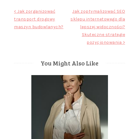
Nawigacja
< Jak zorganizować
Jak zoptymalizować SEO
transport drogowy
sklepu internetowego dla
wpisu
maszyn budowlanych?
lepszej widoczności?
Skuteczne strategie
pozycjonowania >
You Might Also Like