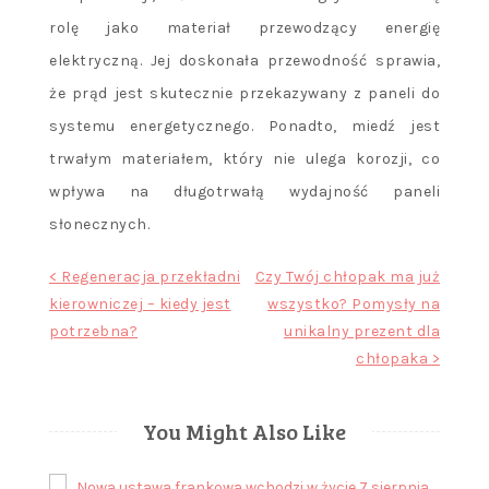
rolę jako materiał przewodzący energię
elektryczną. Jej doskonała przewodność sprawia,
że prąd jest skutecznie przekazywany z paneli do
systemu energetycznego. Ponadto, miedź jest
trwałym materiałem, który nie ulega korozji, co
wpływa na długotrwałą wydajność paneli
słonecznych.
Nawigacja
< Regeneracja przekładni
Czy Twój chłopak ma już
kierowniczej – kiedy jest
wszystko? Pomysły na
wpisu
potrzebna?
unikalny prezent dla
chłopaka >
You Might Also Like