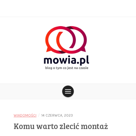
Skip
to
content
blog o tym co jest na czasie
mowia.pl
/
WIADOMOŚCI
14 CZERWCA, 2023
Komu warto zlecić montaż