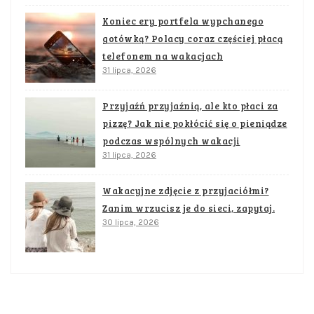
Koniec ery portfela wypchanego
gotówką? Polacy coraz częściej płacą
telefonem na wakacjach
31 lipca, 2026
Przyjaźń przyjaźnią, ale kto płaci za
pizzę? Jak nie pokłócić się o pieniądze
podczas wspólnych wakacji
31 lipca, 2026
Wakacyjne zdjęcie z przyjaciółmi?
Zanim wrzucisz je do sieci, zapytaj.
30 lipca, 2026