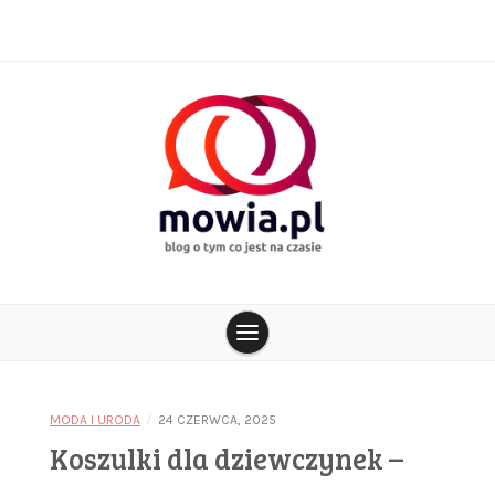
Skip
to
content
blog o tym co jest na czasie
mowia.pl
/
MODA I URODA
24 CZERWCA, 2025
Koszulki dla dziewczynek –