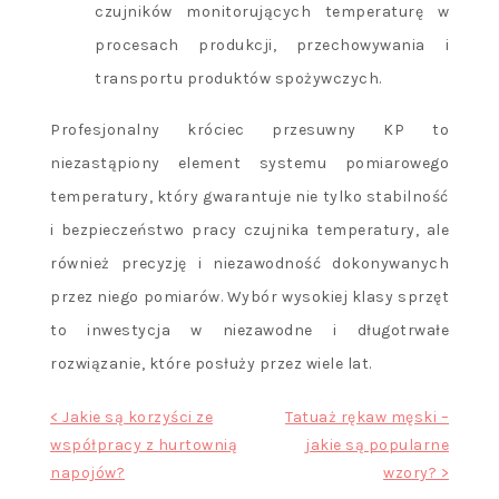
czujników monitorujących temperaturę w
procesach produkcji, przechowywania i
transportu produktów spożywczych.
Profesjonalny króciec przesuwny KP to
niezastąpiony element systemu pomiarowego
temperatury, który gwarantuje nie tylko stabilność
i bezpieczeństwo pracy czujnika temperatury, ale
również precyzję i niezawodność dokonywanych
przez niego pomiarów. Wybór wysokiej klasy sprzęt
to inwestycja w niezawodne i długotrwałe
rozwiązanie, które posłuży przez wiele lat.
Nawigacja
< Jakie są korzyści ze
Tatuaż rękaw męski –
współpracy z hurtownią
jakie są popularne
wpisu
napojów?
wzory? >