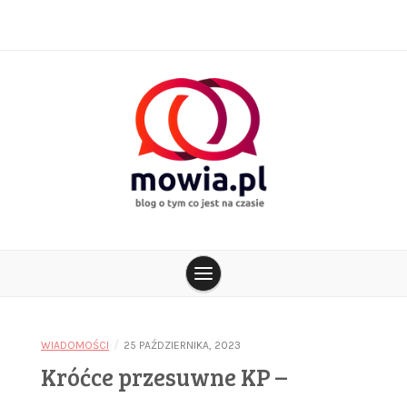
Skip
to
content
blog o tym co jest na czasie
mowia.pl
/
WIADOMOŚCI
25 PAŹDZIERNIKA, 2023
Króćce przesuwne KP –