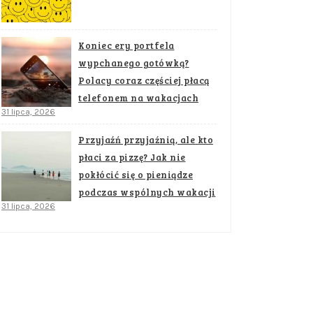
Koniec ery portfela
wypchanego gotówką?
Polacy coraz częściej płacą
telefonem na wakacjach
31 lipca, 2026
Przyjaźń przyjaźnią, ale kto
płaci za pizzę? Jak nie
pokłócić się o pieniądze
podczas wspólnych wakacji
31 lipca, 2026