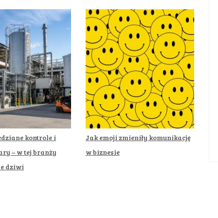
dziane kontrole i
Jak emoji zmieniły komunikację
ary – w tej branży
w biznesie
ie dziwi