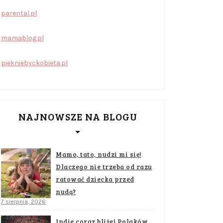
parental.pl
mamablog.pl
piekniebyckobieta.pl
NAJNOWSZE NA BLOGU
Mamo, tato, nudzi mi się!
Dlaczego nie trzeba od razu
ratować dziecka przed
nudą?
7 sierpnia, 2026
Indie coraz bliżej Polaków.