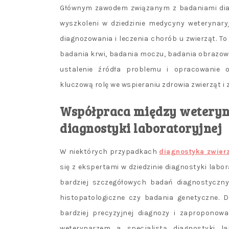
Głównym zawodem związanym z badaniami diag
wyszkoleni w dziedzinie medycyny weterynary
diagnozowania i leczenia chorób u zwierząt. T
badania krwi, badania moczu, badania obrazow
ustalenie źródła problemu i opracowanie o
kluczową rolę we wspieraniu zdrowia zwierząt i
Współpraca między weteryn
diagnostyki laboratoryjnej
W niektórych przypadkach
diagnostyka zwie
się z ekspertami w dziedzinie diagnostyki labo
bardziej szczegółowych badań diagnostyczny
histopatologiczne czy badania genetyczne. Dz
bardziej precyzyjnej diagnozy i zaproponowa
weterynarzem a specjalistą diagnostyki la