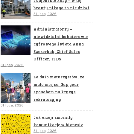
i bajońskie kary – w tej
branży nikogo to nie dziwi
31 lipca, 2026
Administratorzy –
niewidzialni bohaterowie
cyfrowego świata Anna
Szczerbak, Chief Sales
Officer, ITDS
31 lipca, 2026
Za dużo maturzystów, za
mało miejsc. Gap year
sposobem na kryzys
rekrutacyjny
31 lipca, 2026
Jak emoji zmieniły
komunikację w biznesie
31 lipca, 2026