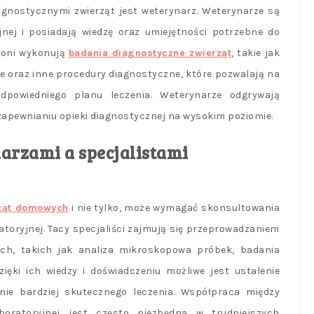
nostycznymi zwierząt jest weterynarz. Weterynarze są
jnej i posiadają wiedzę oraz umiejętności potrzebne do
o oni wykonują
badania diagnostyczne zwierząt
, takie jak
e oraz inne procedury diagnostyczne, które pozwalają na
dpowiedniego planu leczenia. Weterynarze odgrywają
 zapewnianiu opieki diagnostycznej na wysokim poziomie.
arzami a specjalistami
rząt domowych
i nie tylko, może wymagać skonsultowania
ratoryjnej. Tacy specjaliści zajmują się przeprowadzaniem
ch, takich jak analiza mikroskopowa próbek, badania
ięki ich wiedzy i doświadczeniu możliwe jest ustalenie
nie bardziej skutecznego leczenia. Współpraca między
boratoryjnej jest często niezbędna w trudniejszych