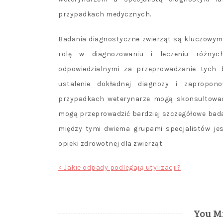
przypadkach medycznych.
Badania diagnostyczne zwierząt są kluczowym
rolę w diagnozowaniu i leczeniu różnyc
odpowiedzialnymi za przeprowadzanie tych b
ustalenie dokładnej diagnozy i zapropon
przypadkach weterynarze mogą skonsultować s
mogą przeprowadzić bardziej szczegółowe bada
między tymi dwiema grupami specjalistów jes
opieki zdrowotnej dla zwierząt.
Nawigacja
< Jakie odpady podlegają utylizacji?
wpisu
You Mi