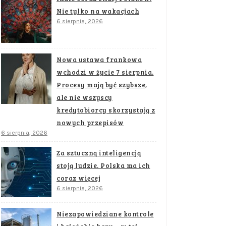
Nie tylko na wakacjach
6 sierpnia, 2026
Nowa ustawa frankowa
wchodzi w życie 7 sierpnia.
Procesy mają być szybsze,
ale nie wszyscy
kredytobiorcy skorzystają z
nowych przepisów
6 sierpnia, 2026
Za sztuczną inteligencją
stoją ludzie. Polska ma ich
coraz więcej
6 sierpnia, 2026
Niezapowiedziane kontrole