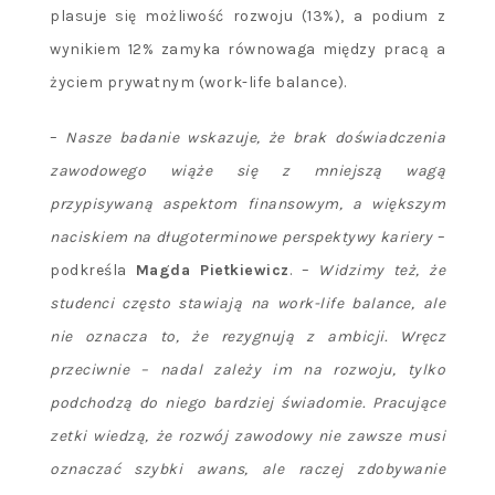
plasuje się możliwość rozwoju (13%), a podium z
wynikiem 12% zamyka równowaga między pracą a
życiem prywatnym (work-life balance).
–
Nasze badanie wskazuje, ż
e brak do
świadczenia
zawodowego wiąże się z mniejszą wagą
przypisywaną aspektom finansowym, a większym
naciskiem na długoterminowe perspektywy kariery
–
podkreśla
Magda Pietkiewicz
. –
Widzimy też, że
studenci często stawiają na work-life balance, ale
nie oznacza to, że rezygnują z ambicji. Wręcz
przeciwnie – nadal zależy im na rozwoju, tylko
podchodzą do niego bardziej świadomie. Pracujące
zetki wiedzą, że rozw
ó
j zawodowy nie zawsze musi
oznaczać szybki awans, ale raczej zdobywanie