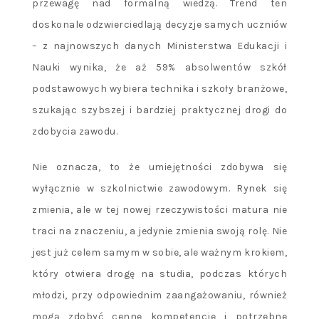
przewagę nad formalną wiedzą. Trend ten
doskonale odzwierciedlają decyzje samych uczniów
– z najnowszych danych Ministerstwa Edukacji i
Nauki wynika, że aż 59% absolwentów szkół
podstawowych wybiera technika i szkoły branżowe,
szukając szybszej i bardziej praktycznej drogi do
zdobycia zawodu.
Nie oznacza, to że umiejętności zdobywa się
wyłącznie w szkolnictwie zawodowym. Rynek się
zmienia, ale w tej nowej rzeczywistości matura nie
traci na znaczeniu, a jedynie zmienia swoją rolę. Nie
jest już celem samym w sobie, ale ważnym krokiem,
który otwiera drogę na studia, podczas których
młodzi, przy odpowiednim zaangażowaniu, również
mogą zdobyć cenne kompetencje i potrzebne