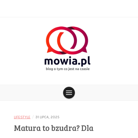
Skip
to
content
blog o tym co jest na czasie
mowia.pl
/
LIFESTYLE
31 LIPCA, 2025
Matura to bzudra? Dla