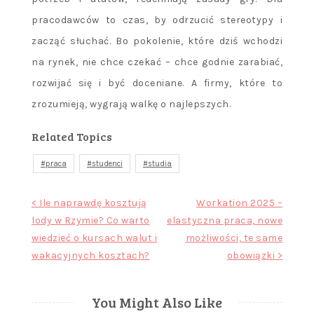
pracodawców to czas, by odrzucić stereotypy i
zacząć słuchać. Bo pokolenie, które dziś wchodzi
na rynek, nie chce czekać – chce godnie zarabiać,
rozwijać się i być doceniane. A firmy, które to
zrozumieją, wygrają walkę o najlepszych.
Related Topics
praca
studenci
studia
Nawigacja
< Ile naprawdę kosztują
Workation 2025 –
lody w Rzymie? Co warto
elastyczna praca, nowe
wpisu
wiedzieć o kursach walut i
możliwości, te same
wakacyjnych kosztach?
obowiązki >
You Might Also Like