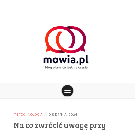
Skip
to
content
blog o tym co jest na czasie
mowia.pl
/
IT I TECHNOLOGIA
19 SIERPNIA, 2024
Na co zwrócić uwagę przy