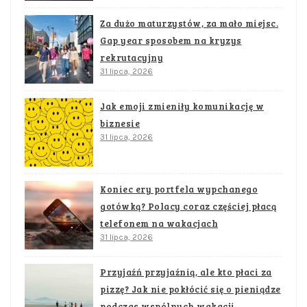
Za dużo maturzystów, za mało miejsc.
Gap year sposobem na kryzys
rekrutacyjny
31 lipca, 2026
Jak emoji zmieniły komunikację w
biznesie
31 lipca, 2026
Koniec ery portfela wypchanego
gotówką? Polacy coraz częściej płacą
telefonem na wakacjach
31 lipca, 2026
Przyjaźń przyjaźnią, ale kto płaci za
pizzę? Jak nie pokłócić się o pieniądze
podczas wspólnych wakacji