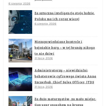
6 sierpnia, 2026
Za sztuczną inteligencją stoją ludzie.
Polska ma ich coraz więcej
6 sierpnia, 2026
Niezapowiedziane kontrole i
bajońskie kary – w tej branży nikogo
to nie dziwi
31 lipca, 2026
Administratorzy – niewidzialni
bohaterowie cyfrowego świata Anna
Szczerbak, Chief Sales Officer, ITDS
31 lipca, 2026
Za dużo maturzystów, za mało miejsc.
Gap year sposobem na kryzys