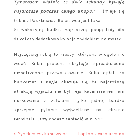
Tymczasem właśnie te dwie sekundy bywają
najdroższe podczas całego urlopu.”
– śmieje się
Łukasz Paszkiewicz. Bo prawda jest taka,
że wakacyjny budżet najrzadziej psują lody dla
dzieci czy dodatkowa kolacja z widokiem na morze.
Najczęściej robią to rzeczy, których… w ogóle nie
widać. Kilka procent ukrytego spreadu.Jedno
niepotrzebne przewalutowanie. Kilka opłat za
bankomat. I nagle okazuje się, że najdroższą
atrakcją wyjazdu nie był rejs katamaranem ani
nurkowanie z żółwiami. Tylko jedno, bardzo
uprzejme pytanie wyświetlone na ekranie
terminala:
„Czy chcesz zapłacić w PLN?”
Nawigacja
< Rynek mieszkaniowy po
Laptop z widokiem na