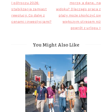
I półroczu 2026:
morze, a dane… na
wpisu
stabilizacja zamiast
widoku? Dlaczego praca z
rewolucji. Co dalej z
plaży może skończyć się
cenami i inwestycjami?
większym stresem niż
powrót z urlopu >
You Might Also Like