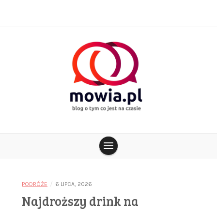
Skip
to
content
blog o tym co jest na czasie
mowia.pl
/
PODRÓŻE
6 LIPCA, 2026
Najdroższy drink na