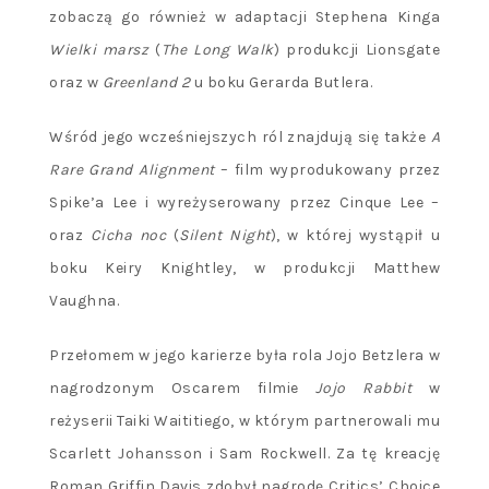
zobaczą go również w adaptacji Stephena Kinga
Wielki marsz
(
The Long Walk
) produkcji Lionsgate
oraz w
Greenland 2
u boku Gerarda Butlera.
Wśród jego wcześniejszych ról znajdują się także
A
Rare Grand Alignment
– film wyprodukowany przez
Spike’a Lee i wyreżyserowany przez Cinque Lee –
oraz
Cicha noc
(
Silent Night
), w której wystąpił u
boku Keiry Knightley, w produkcji Matthew
Vaughna.
Przełomem w jego karierze była rola Jojo Betzlera w
nagrodzonym Oscarem filmie
Jojo Rabbit
w
reżyserii Taiki Waititiego, w którym partnerowali mu
Scarlett Johansson i Sam Rockwell. Za tę kreację
Roman Griffin Davis zdobył nagrodę Critics’ Choice