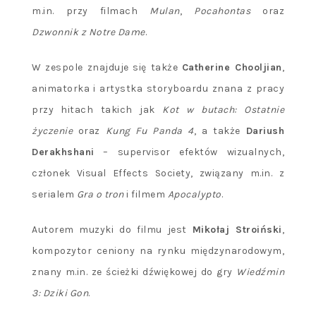
m.in. przy filmach
Mulan
,
Pocahontas
oraz
Dzwonnik z Notre Dame
.
W zespole znajduje się także
Catherine Chooljian
,
animatorka i artystka storyboardu znana z pracy
przy hitach takich jak
Kot w butach: Ostatnie
życzenie
oraz
Kung Fu Panda 4
, a także
Dariush
Derakhshani
– supervisor efektów wizualnych,
członek Visual Effects Society, związany m.in. z
serialem
Gra o tron
i filmem
Apocalypto
.
Autorem muzyki do filmu jest
Mikołaj Stroiński
,
kompozytor ceniony na rynku międzynarodowym,
znany m.in. ze ścieżki dźwiękowej do gry
Wiedźmin
3: Dziki Gon
.