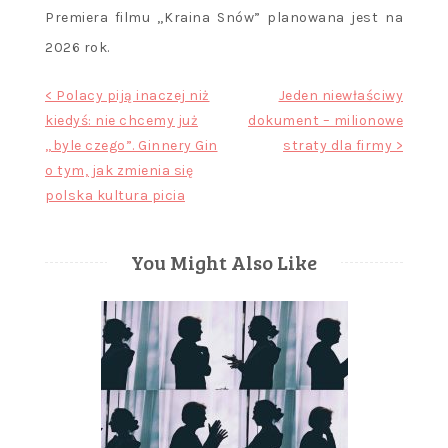
Premiera filmu „Kraina Snów” planowana jest na
2026 rok.
Nawigacja
< Polacy piją inaczej niż
Jeden niewłaściwy
kiedyś: nie chcemy już
dokument – milionowe
wpisu
„byle czego”. Ginnery Gin
straty dla firmy >
o tym, jak zmienia się
polska kultura picia
You Might Also Like