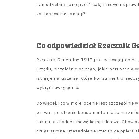
samodzielnie „przejrzeć” całą umowę i sprawd
zastosowanie sankcji?
Co odpowiedział Rzecznik G
Rzecznik Generalny TSUE jest w swojej opini
urzędu, niezależnie od tego, jakie naruszenia
istnieje naruszenie, które konsument przeocz
wykryć i uwzględnić.
Co więcej, i to w mojej ocenie jest szczególni
prawna po stronie konsumenta nic tu nie zmieni
tak musi zbadać umowę kompleksowo. Obowiązek
druga strona. Uzasadnienie Rzecznika opiera s