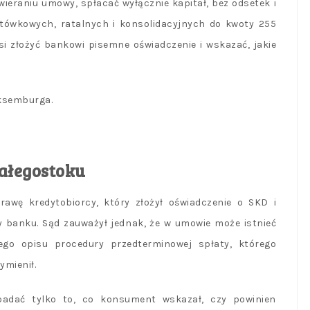
ieraniu umowy, spłacać wyłącznie kapitał, bez odsetek i
tówkowych, ratalnych i konsolidacyjnych do kwoty 255
si złożyć bankowi pisemne oświadczenie i wskazać, jakie
Luksemburga.
iałegostoku
awę kredytobiorcy, który złożył oświadczenie o SKD i
y banku. Sąd zauważył jednak, że w umowie może istnieć
ego opisu procedury przedterminowej spłaty, którego
ymienił.
badać tylko to, co konsument wskazał, czy powinien