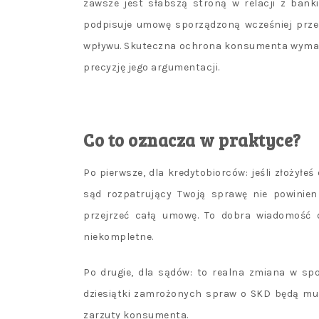
zawsze jest słabszą stroną w relacji z bank
podpisuje umowę sporządzoną wcześniej przez
wpływu. Skuteczna ochrona konsumenta wymaga 
precyzję jego argumentacji.
Co to oznacza w praktyce?
Po pierwsze, dla kredytobiorców: jeśli złożyłe
sąd rozpatrujący Twoją sprawę nie powinien 
przejrzeć całą umowę. To dobra wiadomość d
niekompletne.
Po drugie, dla sądów: to realna zmiana w sp
dziesiątki zamrożonych spraw o SKD będą mus
zarzuty konsumenta.