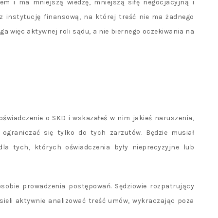
iem i ma mniejszą wiedzę, mniejszą siłę negocjacyjną i
 instytucję finansową, na której treść nie ma żadnego
więc aktywnej roli sądu, a nie biernego oczekiwania na
ś oświadczenie o SKD i wskazałeś w nim jakieś naruszenia,
ograniczać się tylko do tych zarzutów. Będzie musiał
la tych, których oświadczenia były nieprecyzyjne lub
osobie prowadzenia postępowań. Sędziowie rozpatrujący
ieli aktywnie analizować treść umów, wykraczając poza