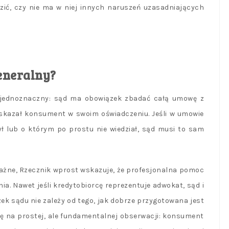
zić, czy nie ma w niej innych naruszeń uzasadniających
eneralny?
i jednoznaczny: sąd ma obowiązek zbadać całą umowę z
 wskazał konsument w swoim oświadczeniu. Jeśli w umowie
ył lub o którym po prostu nie wiedział, sąd musi to sam
e ważne, Rzecznik wprost wskazuje, że profesjonalna pomoc
a. Nawet jeśli kredytobiorcę reprezentuje adwokat, sąd i
 sądu nie zależy od tego, jak dobrze przygotowana jest
ię na prostej, ale fundamentalnej obserwacji: konsument