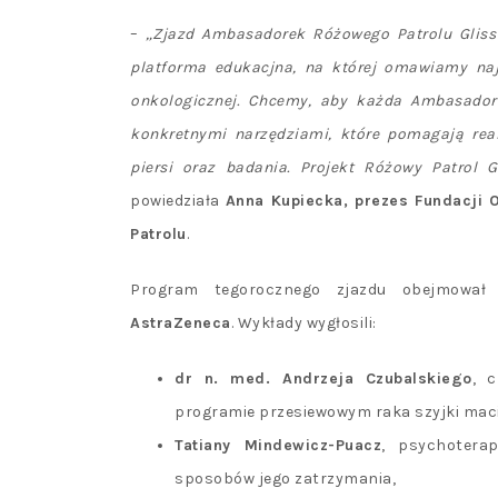
–
„Zjazd Ambasadorek Różowego Patrolu Gliss 
platforma edukacjna, na której omawiamy najn
onkologicznej. Chcemy, aby każda Ambasadork
konkretnymi narzędziami, które pomagają rea
piersi oraz badania. Projekt Różowy Patrol G
powiedziała
Anna Kupiecka, prezes Fundacji
Patrolu
.
Program tegorocznego zjazdu obejmował 
AstraZeneca
. Wykłady wygłosili:
dr n. med. Andrzeja Czubalskiego
, 
programie przesiewowym raka szyjki maci
Tatiany Mindewicz-Puacz
, psychotera
sposobów jego zatrzymania,