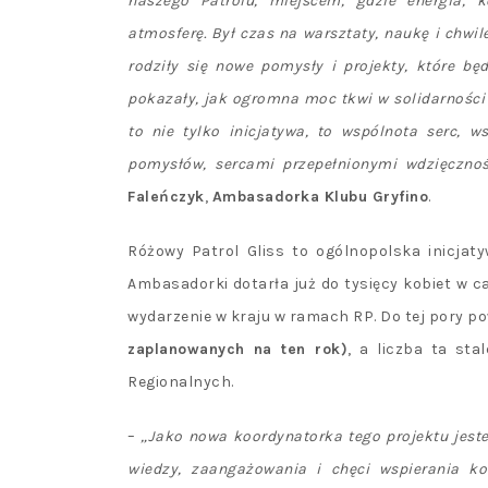
naszego Patrolu, miejscem, gdzie energia, 
atmosferę. Był czas na warsztaty, naukę i chwile
rodziły się nowe pomysły i projekty, które b
pokazały, jak ogromna moc tkwi w solidarności
to nie tylko inicjatywa, to wspólnota serc, 
pomysłów, sercami przepełnionymi wdzięcznośc
Faleńczyk
,
Ambasadorka Klubu Gryfino
.
Różowy Patrol Gliss to ogólnopolska inicjat
Ambasadorki dotarła już do tysięcy kobiet w ca
wydarzenie w kraju w ramach RP. Do tej pory p
zaplanowanych na ten rok)
, a liczba ta st
Regionalnych.
–
„Jako nowa koordynatorka tego projektu je
wiedzy, zaangażowania i chęci wspierania ko