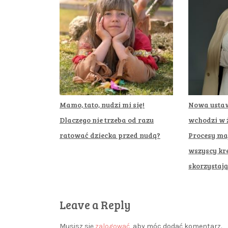
Mamo, tato, nudzi mi się!
Nowa usta
Dlaczego nie trzeba od razu
wchodzi w ż
ratować dziecka przed nudą?
Procesy maj
wszyscy kr
skorzystaj
Leave a Reply
Musisz się
zalogować
, aby móc dodać komentarz.