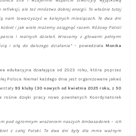
kobieca siła i wzajemne wsparcie stworzyły wyjątkową
 refleksji, ale też mnóstwo dobrej energii. To właśnie tutaj
ędą nam towarzyszyć w kolejnych miesiącach. Te dwa dni
 kobiet i jak wiele możemy osiągnąć razem. Różowy Patrol
wsparcia i realnych działań. Wracamy z głowami pełnymi
ią i siłą do dalszego działania”
– powiedziała
Monika
ywa edukacyjna działająca od 2023 roku, która poprzez
łej Polsce. Niemal każdego dnia jest organizowane jakieś
owstały
93 kluby (30 nowych od kwietnia 2025 roku, z 50
ale rośnie dzięki pracy nowo powołanych Koordynatorek
stem pod ogromnym wrażeniem naszych Ambasadorek – ich
biet z całej Polski. Te dwa dni były dla mnie ważnym