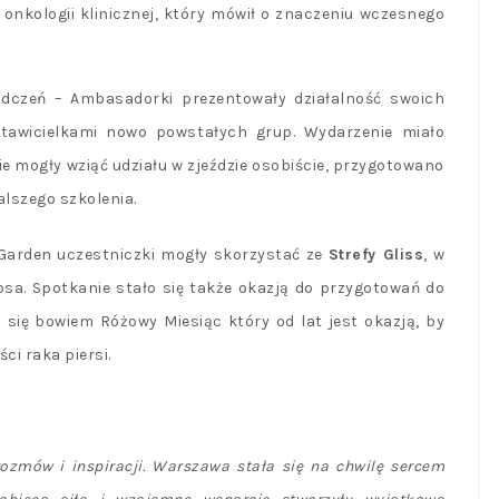
y onkologii klinicznej, który mówił o znaczeniu wczesnego
dczeń – Ambasadorki prezentowały działalność swoich
dstawicielkami nowo powstałych grup. Wydarzenie miało
e mogły wziąć udziału w zjeździe osobiście, przygotowano
alszego szkolenia.
Garden uczestniczki mogły skorzystać ze
Strefy Gliss
, w
osa. Spotkanie stało się także okazją do przygotowań do
ża się bowiem Różowy Miesiąc który od lat jest okazją, by
ci raka piersi.
ozmów i inspiracji. Warszawa stała się na chwilę sercem