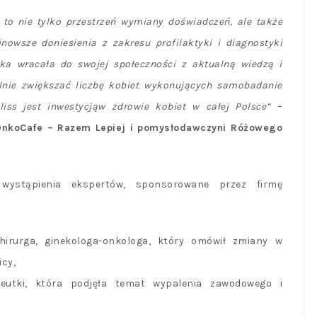
to nie tylko przestrzeń wymiany doświadczeń, ale także
owsze doniesienia z zakresu profilaktyki i diagnostyki
a wracała do swojej społeczności z aktualną wiedzą i
lnie zwiększać liczbę kobiet wykonujących samobadanie
liss jest inwestycjąw zdrowie kobiet w całej Polsce”
–
 OnkoCafe – Razem Lepiej i pomysłodawczyni Różowego
wystąpienia ekspertów, sponsorowane przez firmę
chirurga, ginekologa-onkologa, który omówił zmiany w
cy,
peutki, która podjęła temat wypalenia zawodowego i