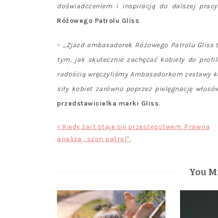
doświadczeniem i inspiracją do dalszej pracy
Różowego Patrolu Gliss
.
–
„Zjazd ambasadorek Różowego Patrolu Gliss 
tym, jak skutecznie zachęcać kobiety do profil
radością wręczyliśmy Ambasadorkom zestawy ko
siły kobiet zarówno poprzez pielęgnację włosów
przedstawicielka marki Gliss
.
Nawigacja
< Kiedy żart staje się przestępstwem. Prawna
analiza „szon patrol”.
wpisu
You Mi