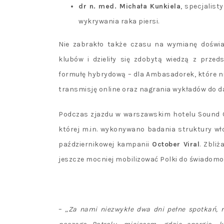
dr n. med. Michała Kunkiela
, specjalist
wykrywania raka piersi.
Nie zabrakło także czasu na wymianę doświa
klubów i dzieliły się zdobytą wiedzą z prze
formułę hybrydową – dla Ambasadorek, które ni
transmisję online oraz nagrania wykładów do d
Podczas zjazdu w warszawskim hotelu Sound 
której m.in. wykonywano badania struktury wł
październikowej kampanii
October Viral
. Zbli
jeszcze mocniej mobilizować Polki do świadomoś
–
„Za nami niezwykłe dwa dni pełne spotkań, r