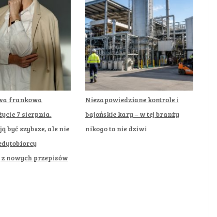
wa frankowa
Niezapowiedziane kontrole i
ycie 7 sierpnia.
bajońskie kary – w tej branży
ą być szybsze, ale nie
nikogo to nie dziwi
edytobiorcy
ą z nowych przepisów