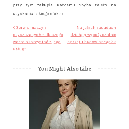
przy tym zakupie. Każdemu chyba zależy na
uzyskaniu takiego efektu.
Nawigacja
< Serwis maszyn
Na jakich zasadach
czyszczących – dlaczego
działają wypożyczalnie
wpisu
warto skorzystać z jego
sprzętu budowlanego? >
usług?
You Might Also Like