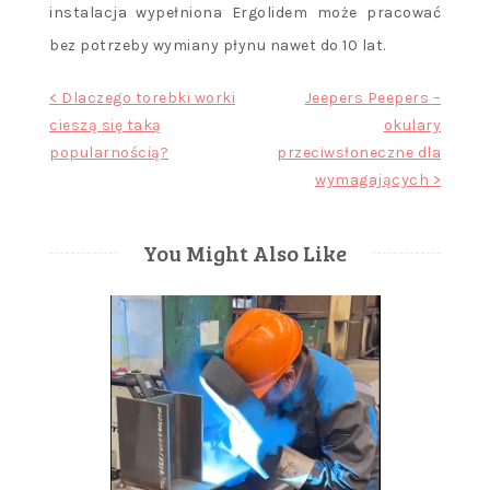
instalacja wypełniona Ergolidem może pracować
bez potrzeby wymiany płynu nawet do 10 lat.
Nawigacja
< Dlaczego torebki worki
Jeepers Peepers –
cieszą się taką
okulary
wpisu
popularnością?
przeciwsłoneczne dla
wymagających >
You Might Also Like