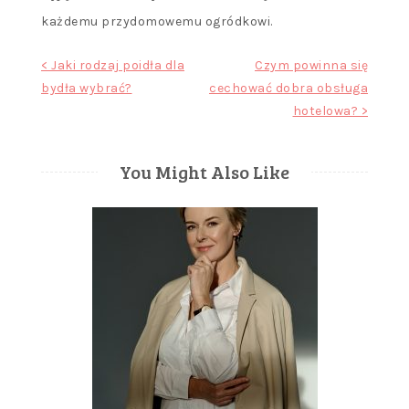
każdemu przydomowemu ogródkowi.
Nawigacja
< Jaki rodzaj poidła dla
Czym powinna się
bydła wybrać?
cechować dobra obsługa
wpisu
hotelowa? >
You Might Also Like