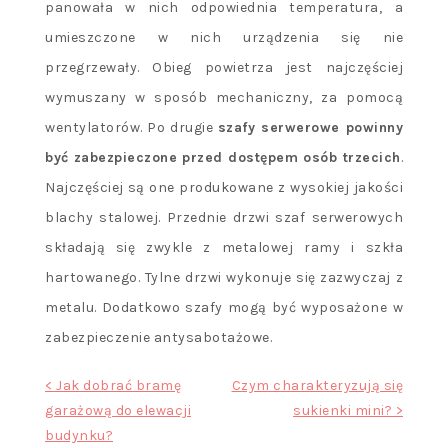
panowała w nich odpowiednia temperatura, a
umieszczone w nich urządzenia się nie
przegrzewały. Obieg powietrza jest najczęściej
wymuszany w sposób mechaniczny, za pomocą
wentylatorów. Po drugie
szafy serwerowe powinny
być zabezpieczone przed dostępem osób trzecich
.
Najczęściej są one produkowane z wysokiej jakości
blachy stalowej. Przednie drzwi szaf serwerowych
składają się zwykle z metalowej ramy i szkła
hartowanego. Tylne drzwi wykonuje się zazwyczaj z
metalu. Dodatkowo szafy mogą być wyposażone w
zabezpieczenie antysabotażowe.
Nawigacja
< Jak dobrać bramę
Czym charakteryzują się
garażową do elewacji
sukienki mini? >
wpisu
budynku?