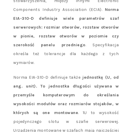
stowarzyszenia, między innymi Electronic
Components Industry Association (ECIA).
Norma
EIA-310-D definiuje wiele parametrów szaf
serwerowych: rozmiar otworów, rozstaw otworów
w pionie, rozstaw otworów w poziomie czy
szerokość panelu przedniego
. Specyfikacja
określa też tolerancje dla każdego z tych
wymiarów.
Norma EIA-310-D definiuje także
jednostkę (U, od
ang. unit). To jednostka długości używana w
przemyśle komputerowym do określania
wysokości modułów oraz rozmiarów stojaków, w
których są one montowane
. 1U to wysokość
pojedynczego slotu w szafie serwerowej.
Urządzenia montowane w szafach mają najczęściej