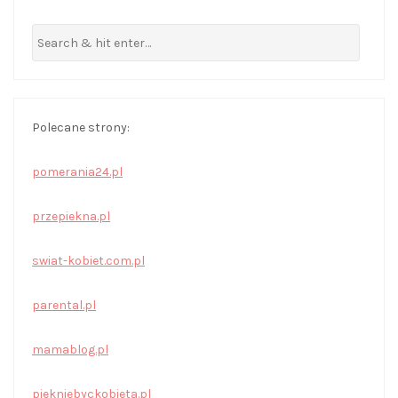
Polecane strony:
pomerania24.pl
przepiekna.pl
swiat-kobiet.com.pl
parental.pl
mamablog.pl
piekniebyckobieta.pl