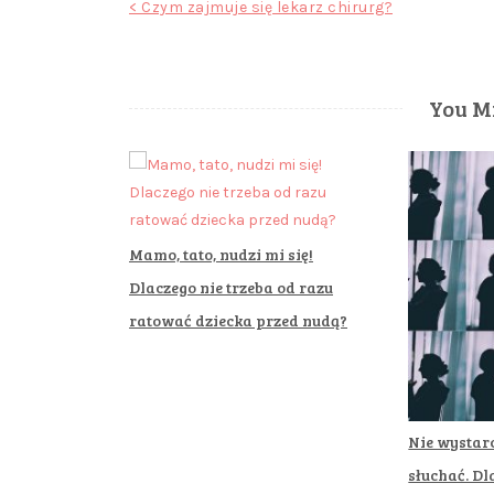
Nawigacja
< Czym zajmuje się lekarz chirurg?
wpisu
You Mi
Mamo, tato, nudzi mi się!
Dlaczego nie trzeba od razu
ratować dziecka przed nudą?
Nie wystarc
słuchać. D