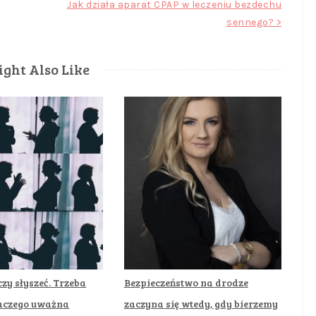
Jak działa aparat CPAP w leczeniu bezdechu
sennego? >
ght Also Like
zy słyszeć. Trzeba
Bezpieczeństwo na drodze
laczego uważna
zaczyna się wtedy, gdy bierzemy