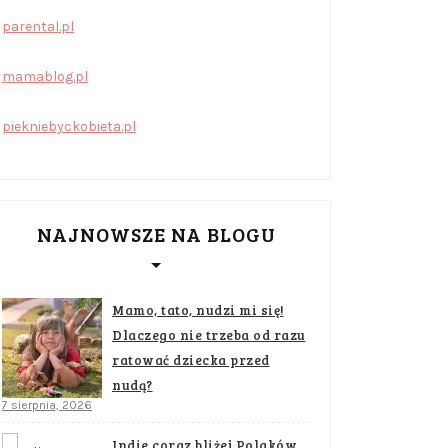
parental.pl
mamablog.pl
piekniebyckobieta.pl
NAJNOWSZE NA BLOGU
Mamo, tato, nudzi mi się!
Dlaczego nie trzeba od razu
ratować dziecka przed
nudą?
7 sierpnia, 2026
Indie coraz bliżej Polaków.