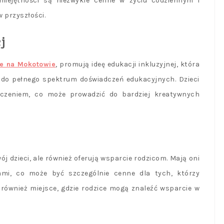
umiejętności są niezwykle cenne w życiu codziennym i
 przyszłości.
j
le na Mokotowie
, promują ideę edukacji inkluzyjnej, która
p do pełnego spektrum doświadczeń edukacyjnych. Dzieci
adczeniem, co może prowadzić do bardziej kreatywnych
ój dzieci, ale również oferują wsparcie rodzicom. Mają oni
ami, co może być szczególnie cenne dla tych, którzy
 również miejsce, gdzie rodzice mogą znaleźć wsparcie w