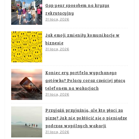
Gap year sposobem na kryzys
rekrutacyjny
31 lipca, 2026
Jak emoji zmieniły komunikację w
biznesie
31 lipca, 2026
Koniec ery portfela wypchanego
gotówką? Polacy coraz częściej płacą
telefonem na wakacjach
31 lipca, 2026
Przyjaźń przyjaźnią, ale kto płaci za
pizzę? Jak nie pokłócić się o pieniądze
podczas wspólnych wakacji
31 lipca, 2026