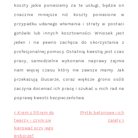
koszty jakie poniesiemy za te usługi, będzie on
znacznie mniejsze niż koszty poniesione w
przypadku udanego włamania i straty w postaci
gotówki lub innych kosztowności. Wniosek jest
jeden i na pewno zachęca do skorzystania z
profesjonalnej pomocy. Ostatnią kwestią jest czas
pracy, samodzielne wykonanie naprawy zajmie
nam więcej czasu który nie zawsze mamy. Jak
przekazują ślusarze, coraz większe grono osób
zaczyna doceniać ich pracę i szukać u nich rad na
poprawę kwestii bezpieczeństwa.
Nawigacja
< Krem z filtrem do
Płytki betonowe i ich
twarzy – czym się
zalety >
wpisu
kierować przy jego
wyborze?