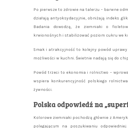
Po pierwsze to zdrowie na talerzu – barwne odm
działają antyoksydacyjnie, obniżają indeks gli
Badania dowodzą, że ziemniaki o fiolet
krwionośnych i stabilizować poziom cukru we kr
Smak i atrakcyjność to kolejny powód uprawy
możliwości w kuchni. Świetnie nadają się do ch
Powód trzeci to ekonomia i rolnictwo – wpro
wspiera konkurencyjność polskiego rolnictw
żywności.
Polska odpowiedź na „super
Kolorowe ziemniaki pochodzą głównie z Ameryki
polegającym na poszukiwaniu odpowiedniej