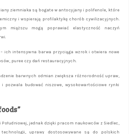
iany ziemniaka są bogate w antocyjany i polifenole, które
kemiczny i wspierają profilaktykę chorób cywilizacyjnych.
owym miąższu mogą poprawiać elastyczność naczyń
wi.
 – ich intensywna barwa przyciąga wzrok i otwiera nowe
ipsów, puree czy dań restauracyjnych.
wadzenie barwnych odmian zwiększa różnorodność upraw,
a i pozwala budować niszowe, wysokowartościowe rynki
foods”
 Południowej, jednak dzięki pracom naukowców z Siedlec,
 technologii, uprawy dostosowywane są do polskich