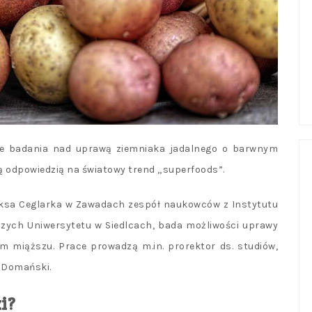
ne badania nad uprawą ziemniaka jadalnego o barwnym
ą odpowiedzią na światowy trend „superfoods”.
eliksa Ceglarka w Zawadach zespół naukowców z Instytutu
czych Uniwersytetu w Siedlcach, bada możliwości uprawy
m miąższu. Prace prowadzą m.in. prorektor ds. studiów,
z Domański.
i?