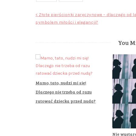
Nawigacja
< Złote pierścionki zaręczynowe – dlaczego od l
symbolem miłości i elegancji?
wpisu
You Mi
Mamo, tato, nudzi mi się!
Dlaczego nie trzeba od razu
ratować dziecka przed nudą?
Nie wystarc