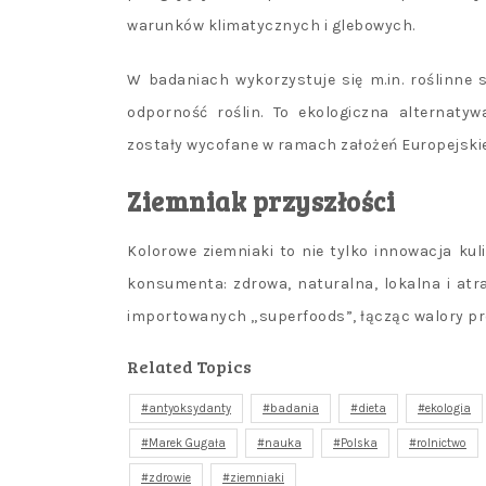
warunków klimatycznych i glebowych.
W badaniach wykorzystuje się m.in. roślinne
odporność roślin. To ekologiczna alternaty
zostały wycofane w ramach założeń Europejskie
Ziemniak przyszłości
Kolorowe ziemniaki to nie tylko innowacja ku
konsumenta: zdrowa, naturalna, lokalna i atr
importowanych „superfoods”, łącząc walory pro
Related Topics
antyoksydanty
badania
dieta
ekologia
Marek Gugała
nauka
Polska
rolnictwo
zdrowie
ziemniaki