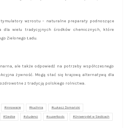
 stymulatory wzrostu – naturalne preparaty podnoszące
wa dla wielu tradycyjnych środków chemicznych, które
go Zielonego Ładu.
linarna, ale także odpowiedź na potrzeby współczesnego
akcyjna żywność. Mogą stać się krajową alternatywą dla
zdrowotne z tradycją polskiego rolnictwa.
innowacje
kuchnia
Łukasz Domański
Siedlce
studenci
superfoods
Uniwersytet w Siedlcach