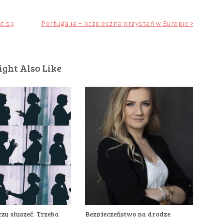
at są
Portugalia – bezpieczna przystań w Europie >
ght Also Like
zy słyszeć. Trzeba
Bezpieczeństwo na drodze