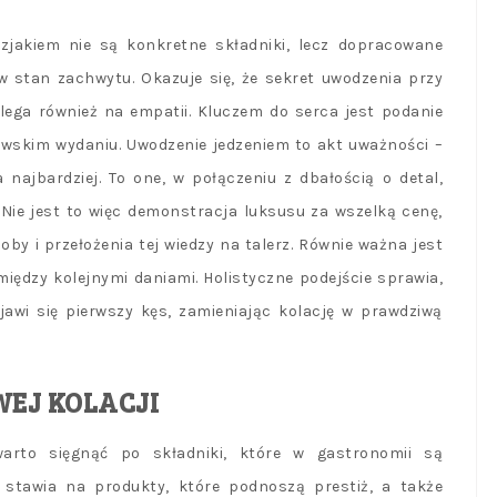
jakiem nie są konkretne składniki, lecz dopracowane
w stan zachwytu. Okazuje się, że sekret uwodzenia przy
olega również na empatii. Kluczem do serca jest podanie
owskim wydaniu. Uwodzenie jedzeniem to akt uważności –
najbardziej. To one, w połączeniu z dbałością o detal,
 Nie jest to więc demonstracja luksusu za wszelką cenę,
oby i przełożenia tej wiedzy na talerz. Równie ważna jest
między kolejnymi daniami. Holistyczne podejście sprawia,
jawi się pierwszy kęs, zamieniając kolację w prawdziwą
EJ KOLACJI
arto sięgnąć po składniki, które w gastronomii są
stawia na produkty, które podnoszą prestiż, a także