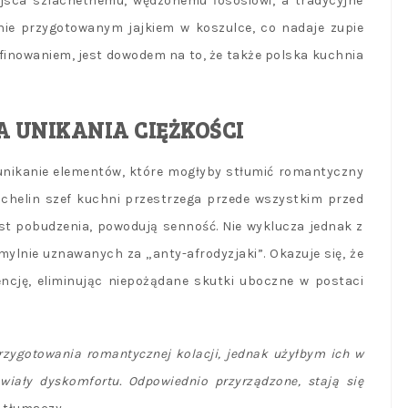
iejsca szlachetnemu, wędzonemu łososiowi, a tradycyjne
jnie przygotowanym jajkiem w koszulce, co nadaje zupie
rafinowaniem, jest dowodem na to, że także polska kuchnia
A UNIKANIA CIĘŻKOŚCI
 unikanie elementów, które mogłyby stłumić romantyczny
ichelin szef kuchni przestrzega przede wszystkim przed
iast pobudzenia, powodują senność. Nie wyklucza jednak z
ylnie uznawanych za „anty-afrodyzjaki”. Okazuje się, że
ncję, eliminując niepożądane skutki uboczne w postaci
przygotowania romantycznej kolacji, jednak użyłbym ich w
wiały dyskomfortu. Odpowiednio przyrządzone, stają się