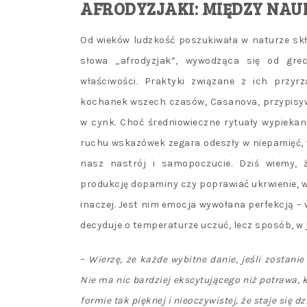
AFRODYZJAKI: MIĘDZY NAU
Od wieków ludzkość poszukiwała w naturze skł
słowa „afrodyzjak”, wywodząca się od grec
właściwości. Praktyki związane z ich przyr
kochanek wszech czasów, Casanova, przypisyw
w cynk. Choć średniowieczne rytuały wypieka
ruchu wskazówek zegara odeszły w niepamięć,
nasz nastrój i samopoczucie. Dziś wiemy, 
produkcję dopaminy czy poprawiać ukrwienie, w 
inaczej. Jest nim emocja wywołana perfekcją – 
decyduje o temperaturze uczuć, lecz sposób, w j
–
Wierzę, że każde wybitne danie, jeśli zostan
Nie ma nic bardziej ekscytującego niż potrawa, 
formie tak pięknej i nieoczywistej, że staje się d