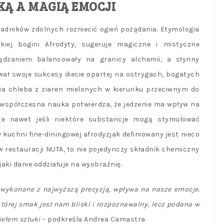
KĄ A MAGIĄ EMOCJI
adników zdolnych rozniecić ogień pożądania. Etymologia
kiej bogini Afrodyty, sugeruje magiczne i mistyczne
ządzaniem balansowały na granicy alchemii, a słynny
ał swoje sukcesy diecie opartej na ostrygach, bogatych
nia chleba z ziaren mielonych w kierunku przeciwnym do
 współczesna nauka potwierdza, że jedzenie ma wpływ na
że nawet jeśli niektóre substancje mogą stymulować
kuchni fine-diningowej afrodyzjak definiowany jest nieco
w restauracji NUTA, to nie pojedynczy składnik chemiczny
aki danie oddziałuje na wyobraźnię.
ie wykonane z najwyższą precyzją, wpływa na nasze emocje.
której smak jest nam bliski i rozpoznawalny, lecz podana w
ziełem sztuki
– podkreśla Andrea Camastra.