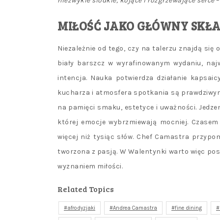
niezwykle słodkie, kojące i rozgrzewające serce
–
MIŁOŚĆ JAKO GŁÓWNY SKŁ
Niezależnie od tego, czy na talerzu znajdą się
biały barszcz w wyrafinowanym wydaniu, naj
intencja. Nauka potwierdza działanie kapsai
kucharza i atmosfera spotkania są prawdziwym
na pamięci smaku, estetyce i uważności. Jedzen
której emocje wybrzmiewają mocniej. Czasem 
więcej niż tysiąc słów. Chef Camastra przypo
tworzona z pasją. W Walentynki warto więc pos
wyznaniem miłości.
Related Topics
afrodyzjaki
Andrea Camastra
fine dining