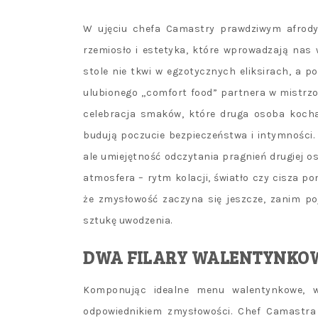
W ujęciu chefa Camastry prawdziwym afrodyz
rzemiosło i estetyka, które wprowadzają nas 
stole nie tkwi w egzotycznych eliksirach, a p
ulubionego „comfort food” partnera w mistrz
celebracja smaków, które druga osoba kocha 
budują poczucie bezpieczeństwa i intymności.
ale umiejętność odczytania pragnień drugiej os
atmosfera – rytm kolacji, światło czy cisza po
że zmysłowość zaczyna się jeszcze, zanim po
sztukę uwodzenia.
DWA FILARY WALENTYNKOW
Komponując idealne menu walentynkowe, w
odpowiednikiem zmysłowości. Chef Camastra 