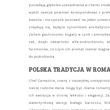
posiadają głębokie uzasadnienie w chemii smak
wybór zawsze powinien korespondować z pref
kwestia i nie sposób postawić na jeden uniwer
znajdują się, będące synonimem aromatycznej
złotem gastronomii, bogaty w cynk i aminokwas
zaś, dzięki zawartości alfa-androstenolu,
feromonów, co czyni ich aromat niemal magnet
do podrobienia.
POLSKA TRADYCJA W ROMA
Chef Camastra, znany z niezwykłej umiejętności 
nasze rodzime dania mogą być równie romantyc
ich ewolucja w stronę lekkości i elegancji. 
walentynkową wersję białego barszczu, k