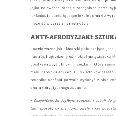
interpretacji klasyczna kiełbasa ustępuje m
jajko na twardo zostaje zastąpione perfekcy
lekkości. To danie, łączące lokalne smaki z wy
może iść w parze z namiętnością.
ANTY-AFRODYZJAKI: SZTUK
Równie ważne jak składniki pobudzające, jest
nastrój. Nagrodzony ośmiokrotnie gwiazdką M
posiłkami zbyt obfitymi i ciężkimi, które zam
menu czosnku ani cebuli – składników często m
technika obróbki pozwala wydobyć z nich ese
charakterystycznego zapachu.
–
Oczywiście, że użyłbym czosnku i cebuli do 
taki sposób, by nie dominowały i nie pozosta