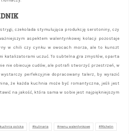
 tłumaczy.
ADNIK
 ostrygi, czekolada stymulująca produkcję serotoniny, czy
ważniejszym aspektem walentynkowej kolacji pozostaje
cyny w chili czy cynku w owocach morza, ale to kunszt
i katalizatorami uczuć. To subtelna gra zmysłów, oparta
ie nie obiecuje cudów, ale potrafi stworzyć przestrzeń, w
wystarczy perfekcyjnie dopracowany talerz, by wyrazić
mina, że każda kuchnia może być romantyczna, jeśli jest
tawić na jakość, która sama w sobie jest najpiękniejszym
kuchnia polska
kulinaria
menu walentynkowe
Michelin