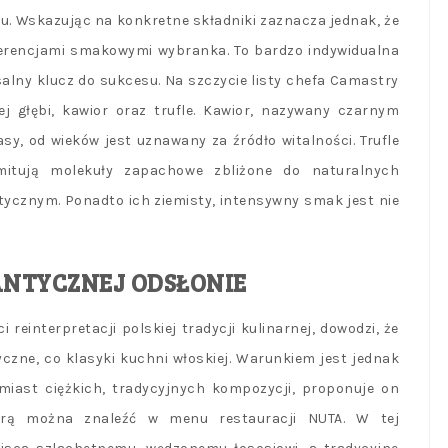
u. Wskazując na konkretne składniki zaznacza jednak, że
erencjami smakowymi wybranka. To bardzo indywidualna
salny klucz do sukcesu. Na szczycie listy chefa Camastry
 głębi, kawior oraz trufle. Kawior, nazywany czarnym
y, od wieków jest uznawany za źródło witalności. Trufle
 emitują molekuły zapachowe zbliżone do naturalnych
ycznym. Ponadto ich ziemisty, intensywny smak jest nie
NTYCZNEJ ODSŁONIE
reinterpretacji polskiej tradycji kulinarnej, dowodzi, że
zne, co klasyki kuchni włoskiej. Warunkiem jest jednak
Zamiast ciężkich, tradycyjnych kompozycji, proponuje on
tórą można znaleźć w menu restauracji NUTA. W tej