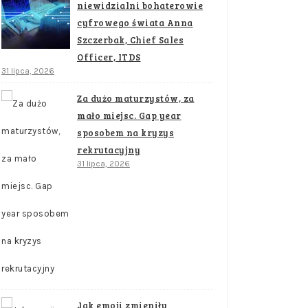
niewidzialni bohaterowie
cyfrowego świata Anna
Szczerbak, Chief Sales
Officer, ITDS
31 lipca, 2026
Za dużo maturzystów, za
mało miejsc. Gap year
sposobem na kryzys
rekrutacyjny
31 lipca, 2026
Jak emoji zmieniły