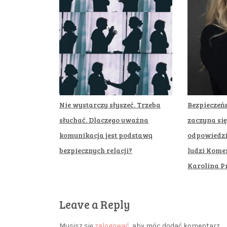
Nie wystarczy słyszeć. Trzeba
Bezpieczeń
słuchać. Dlaczego uważna
zaczyna się
komunikacja jest podstawą
odpowiedzi
bezpiecznych relacji?
ludzi Komen
Karolina P
Leave a Reply
Musisz się
zalogować
, aby móc dodać komentarz.