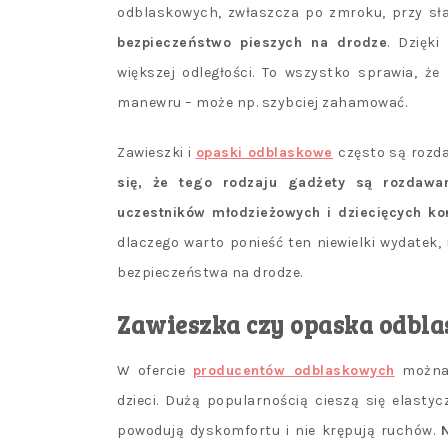
odblaskowych, zwłaszcza po zmroku, przy sła
bezpieczeństwo pieszych na drodze
. Dzięk
większej odległości. To wszystko sprawia, ż
manewru – może np. szybciej zahamować.
Zawieszki i
opaski odblaskowe
często są rozda
się, że tego rodzaju gadżety są rozdawa
uczestników młodzieżowych i dziecięcych k
dlaczego warto ponieść ten niewielki wydate
bezpieczeństwa na drodze.
Zawieszka czy opaska odblas
W ofercie
producentów odblaskowych
można 
dzieci. Dużą popularnością cieszą się elasty
powodują dyskomfortu i nie krępują ruchów.