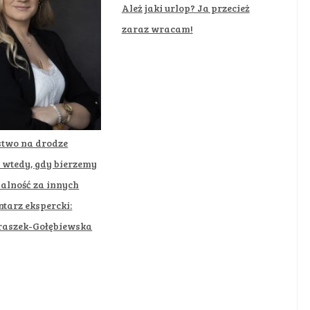
Ależ jaki urlop? Ja przecież
zaraz wracam!
stwo na drodze
 wtedy, gdy bierzemy
alność za innych
tarz ekspercki:
raszek-Gołębiewska