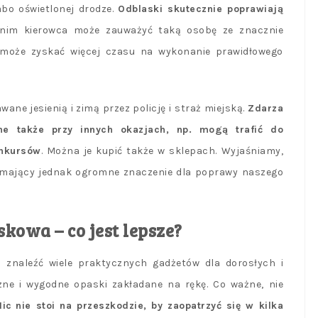
bo oświetlonej drodze.
Odblaski skutecznie poprawiają
i nim kierowca może zauważyć taką osobę ze znacznie
e może zyskać więcej czasu na wykonanie prawidłowego
wane jesienią i zimą przez policję i straż miejską.
Zdarza
ne także przy innych okazjach, np. mogą trafić do
onkursów
. Można je kupić także w sklepach. Wyjaśniamy,
k, mający jednak ogromne znaczenie dla poprawy naszego
kowa – co jest lepsze?
znaleźć wiele praktycznych gadżetów dla dorosłych i
czne i wygodne opaski zakładane na rękę. Co ważne, nie
Nic
nie stoi na przeszkodzie, by zaopatrzyć się w kilka