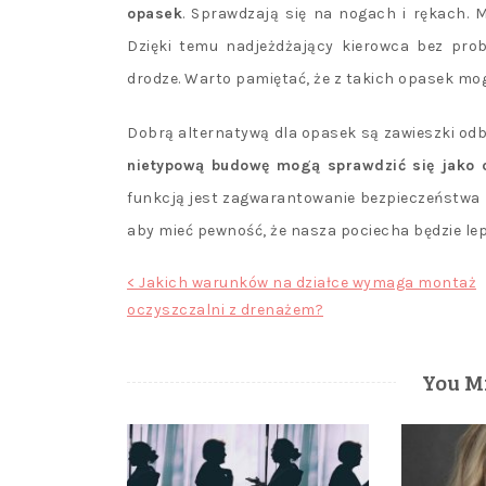
opasek
. Sprawdzają się na nogach i rękach. 
Dzięki temu nadjeżdżający kierowca bez pro
drodze. Warto pamiętać, że z takich opasek mogą
Dobrą alternatywą dla opasek są zawieszki od
nietypową budowę mogą sprawdzić się jako c
funkcją jest zagwarantowanie bezpieczeństwa n
aby mieć pewność, że nasza pociecha będzie le
Nawigacja
< Jakich warunków na działce wymaga montaż
oczyszczalni z drenażem?
wpisu
You Mi