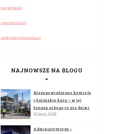
parental.pl
mamablog.pl
piekniebyckobieta.pl
NAJNOWSZE NA BLOGU
Niezapowiedziane kontrole
i bajońskie kary – w tej
branży nikogo to nie dziwi
31 lipca, 2026
Administratorzy –