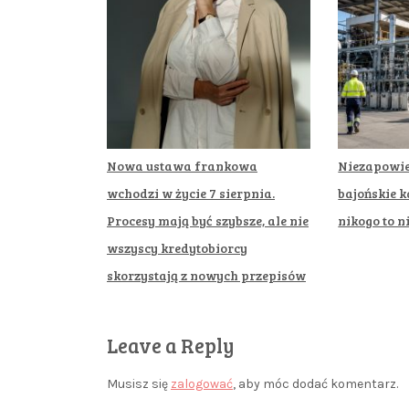
Nowa ustawa frankowa
Niezapowie
wchodzi w życie 7 sierpnia.
bajońskie k
Procesy mają być szybsze, ale nie
nikogo to n
wszyscy kredytobiorcy
skorzystają z nowych przepisów
Leave a Reply
Musisz się
zalogować
, aby móc dodać komentarz.