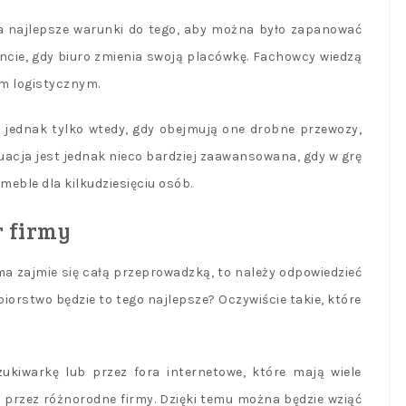
a najlepsze warunki do tego, aby można było zapanować
cie, gdy biuro zmienia swoją placówkę. Fachowcy wiedzą
em logistycznym.
 jednak tylko wtedy, gdy obejmują one drobne przewozy,
tuacja jest jednak nieco bardziej zaawansowana, gdy w grę
meble dla kilkudziesięciu osób.
r firmy
rma zajmie się całą przeprowadzką, to należy odpowiedzieć
biorstwo będzie to tego najlepsze? Oczywiście takie, które
ukiwarkę lub przez fora internetowe, które mają wiele
przez różnorodne firmy. Dzięki temu można będzie wziąć