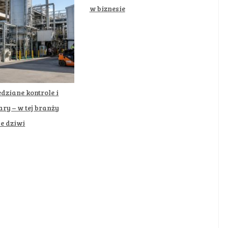
w biznesie
dziane kontrole i
ary – w tej branży
ie dziwi