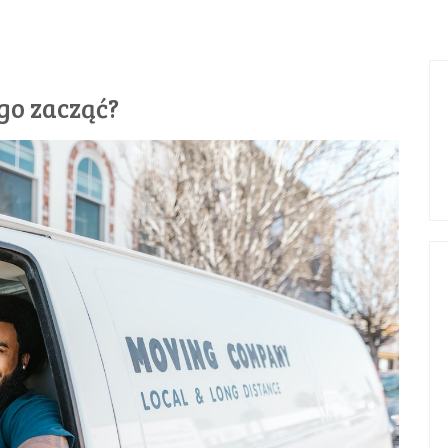
go zacząć?